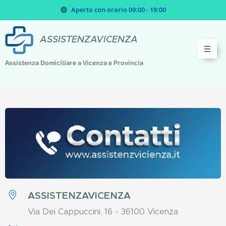
Aperto con orario 09:00 - 19:00
ASSISTENZAVICENZA
Assistenza Domiciliare a Vicenza e Provincia
ASSISTENZAVICENZA
Via Dei Cappuccini, 16 - 36100 Vicenza