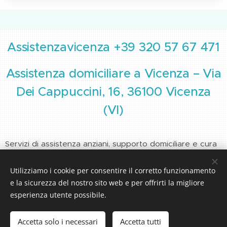
Assistenzavicenza +39 320 57 67 471
Assistenza domiciliare a Vicenza – Via
Dei Cappuccini, 16, 36100 Vicenza
(VI)
Servizi di assistenza anziani, supporto domiciliare e cura
alla persona a Vicenza e provincia, con interventi
personalizzati e professionali.
Utilizziamo i cookie per consentire il corretto funzionamento
e la sicurezza del nostro sito web e per offrirti la migliore
esperienza utente possibile.
Accetta solo i necessari
Accetta tutti
CONTATTI
Cookies